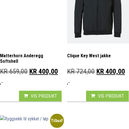
Matterhorn Anderegg
Clique Key West jakke
Softshell
OPPRINNELIG PRIS VAR: KR 659,00.
NÅVÆRENDE PRIS ER: KR 
OPPRINNELI
N
KR
659,00
KR
400,00
KR
724,00
KR
400,00
,-
,-
VIS PRODUKT
VIS PRODUKT
Tilbud!