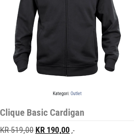
Kategori:
Outlet
Clique Basic Cardigan
OPPRINNELIG PRIS VAR: KR 5
NÅVÆRENDE PRIS E
KR
519,00
KR
190,00
,-