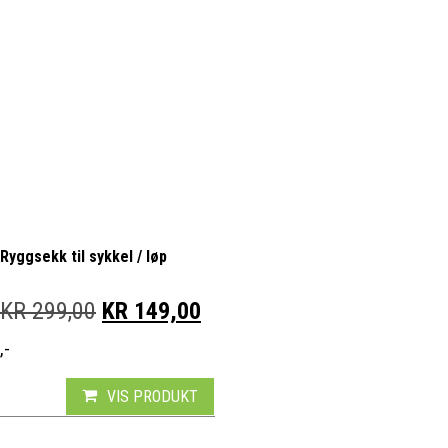
Ryggsekk til sykkel / løp
OPPRINNELIG PRIS VAR: KR 299,00.
NÅVÆRENDE PRIS ER: KR 
KR
299,00
KR
149,00
,-
VIS PRODUKT