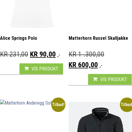
Alice Springs Polo
Matterhorn Russel Skalljakke
OPPRINNELIG PRIS VAR: KR 231,00.
NÅVÆRENDE PRIS ER: KR 9
OPPRINNEL
KR
231,00
KR
90,00
KR
1 .300,00
,-
NÅVÆRENDE 
KR
600,00
,-
VIS PRODUKT
VIS PRODUKT
Tilbud!
Tilbud