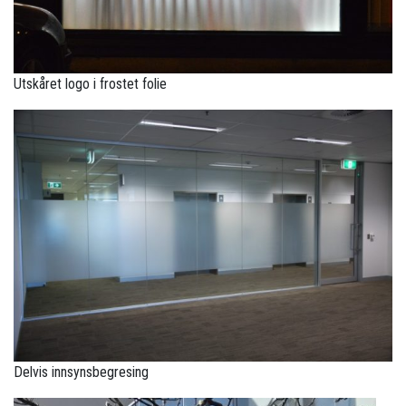
Utskåret logo i frostet folie
Delvis innsynsbegresing