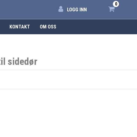
0
LOGG INN
KONTAKT
OM OSS
l sidedør
Produktnummer:
e8ba950daa4d-1
Kategorier:
Diverse
,
Kli