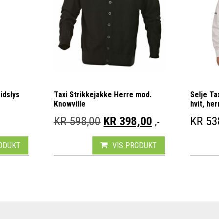
idslys
Taxi Strikkejakke Herre mod.
Selje Ta
Knowville
hvit, her
OPPRINNELIG PRIS VAR: 
NÅVÆRENDE PR
KR
598,00
KR
398,00
KR
53
,-
RODUKT
VIS PRODUKT