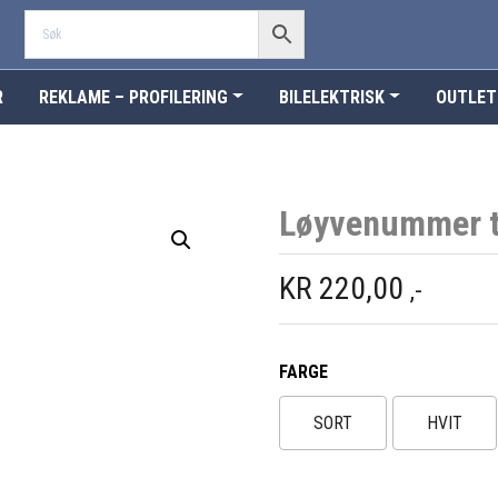
R
REKLAME – PROFILERING
BILELEKTRISK
OUTLET
Løyvenummer ti
KR
220,00
,-
FARGE
SORT
HVIT