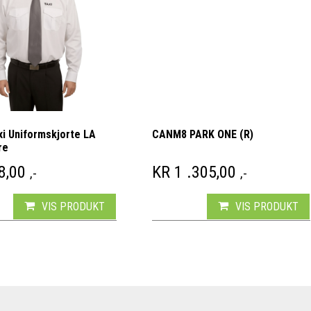
xi Uniformskjorte LA
CANM8 PARK ONE (R)
re
KR 598,00.
IS ER: KR 398,00.
8,00
KR
1 .305,00
,-
,-
VIS PRODUKT
VIS PRODUKT