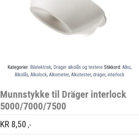
Kategorier:
Bilelektrisk
,
Dräger alkolås og testere
Stikkord:
Alko
,
Alkolås
,
Alkolock
,
Alkometer
,
Alkotester
,
dräger
,
interlock
Munnstykke til Dräger interlock
5000/7000/7500
KR
8,50
,-