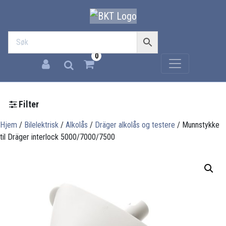
0
Filter
Hjem
/
Bilelektrisk
/
Alkolås
/
Dräger alkolås og testere
/ Munnstykke
til Dräger interlock 5000/7000/7500