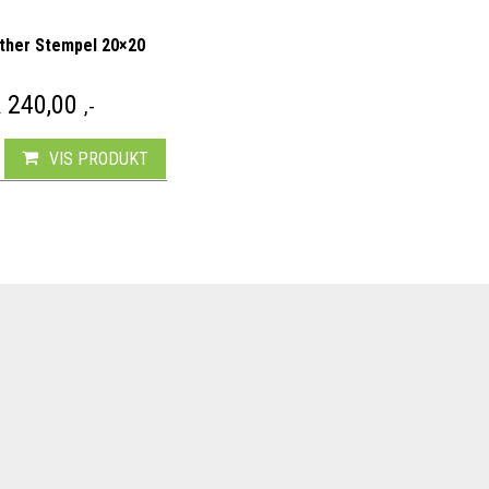
ther Stempel 20×20
R
240,00
,-
VIS PRODUKT