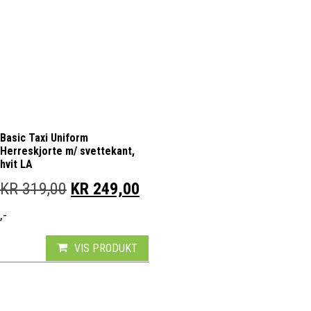
Basic Taxi Uniform
Herreskjorte m/ svettekant,
hvit LA
OPPRINNELIG PRIS VAR: KR 319,00.
NÅVÆRENDE PRIS ER: KR 
KR
319,00
KR
249,00
,-
VIS PRODUKT