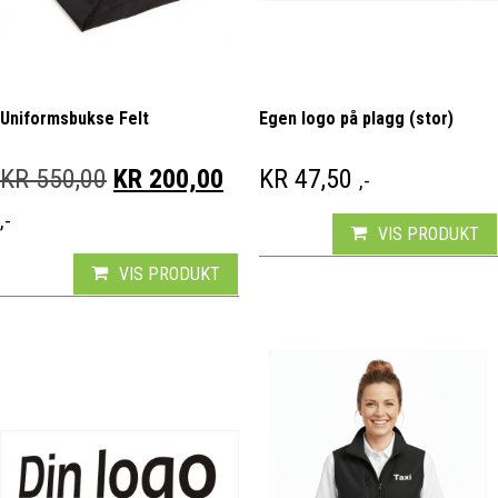
Uniformsbukse Felt
Egen logo på plagg (stor)
OPPRINNELIG PRIS VAR: KR 550,00.
NÅVÆRENDE PRIS ER: KR 
KR
550,00
KR
200,00
KR
47,50
,-
,-
VIS PRODUKT
VIS PRODUKT