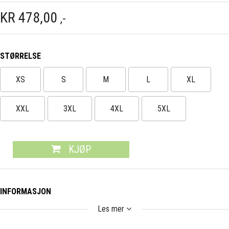
KR
478,00
,-
STØRRELSE
XS
S
M
L
XL
XXL
3XL
4XL
5XL
KJØP
INFORMASJON
Les mer