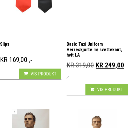
Slips
Basic Taxi Uniform
Herreskjorte m/ svettekant,
hvit LA
KR
169,00
,-
OPPRINNELI
N
KR
319,00
KR
249,00
VIS PRODUKT
,-
VIS PRODUKT